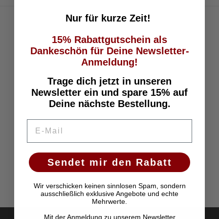
m
Nur für kurze Zeit!
l
15% Rabattgutschein als
u
Dankeschön für Deine Newsletter-
Anmeldung!
n
Trage dich jetzt in unseren
g
Newsletter ein und spare 15% auf
Deine nächste Bestellung.
:
E-Mail
Sendet mir den Rabatt
Wir verschicken keinen sinnlosen Spam, sondern
ausschließlich exklusive Angebote und echte
Mehrwerte.
Mit der Anmeldung zu unserem Newsletter