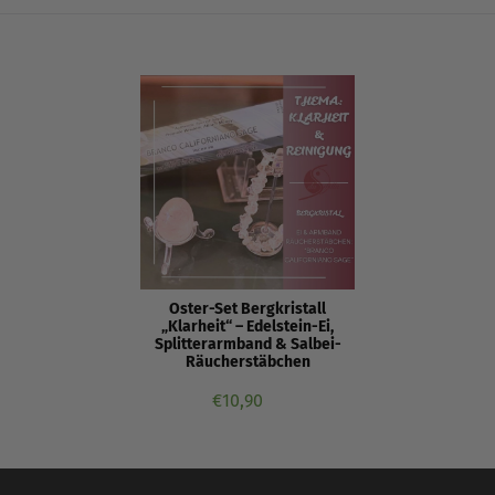
Oster-Set Bergkristall
„Klarheit“ – Edelstein-Ei,
Splitterarmband & Salbei-
Räucherstäbchen
Normaler
€10,90
Preis