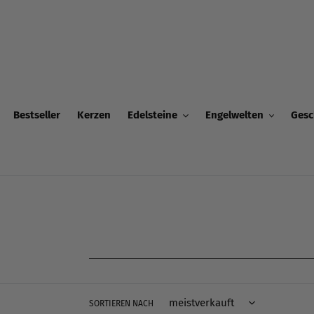
Direkt
zum
Inhalt
Bestseller
Kerzen
Edelsteine
Engelwelten
Gesc
SORTIEREN NACH